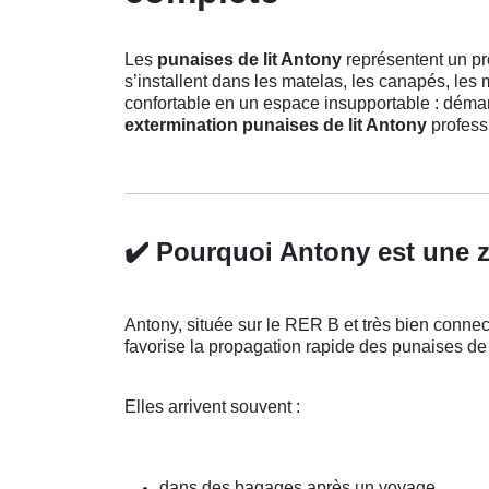
Les
punaises de lit Antony
représentent un pro
s’installent dans les matelas, les canapés, les 
confortable en un espace insupportable : démang
extermination punaises de lit Antony
profess
✔️
Pourquoi Antony est une z
Antony, située sur le RER B et très bien connect
favorise la propagation rapide des punaises de l
Elles arrivent souvent :
dans des bagages après un voyage,