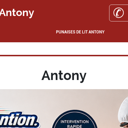
✆ 
 Antony
PUNAISES DE LIT ANTONY
Antony